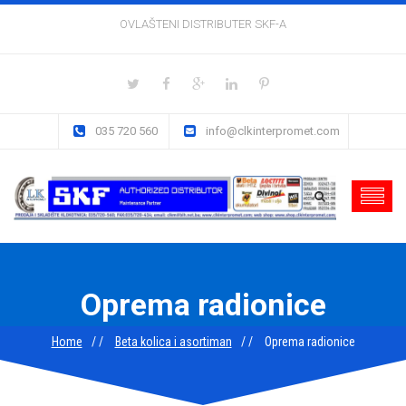
OVLAŠTENI DISTRIBUTER SKF-A
035 720 560
info@clkinterpromet.com
Oprema radionice
Home
Beta kolica i asortiman
Oprema radionice