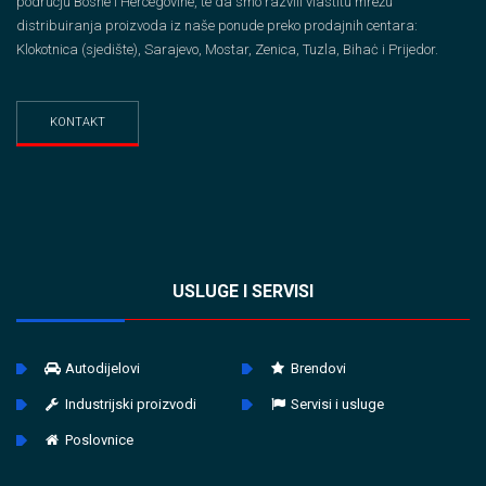
podrucju Bosne i Hercegovine, te da smo razvili vlastitu mrežu
distribuiranja proizvoda iz naše ponude preko prodajnih centara:
Klokotnica (sjedište), Sarajevo, Mostar, Zenica, Tuzla, Bihaċ i Prijedor.
KONTAKT
USLUGE I SERVISI
Autodijelovi
Brendovi
Industrijski proizvodi
Servisi i usluge
Poslovnice