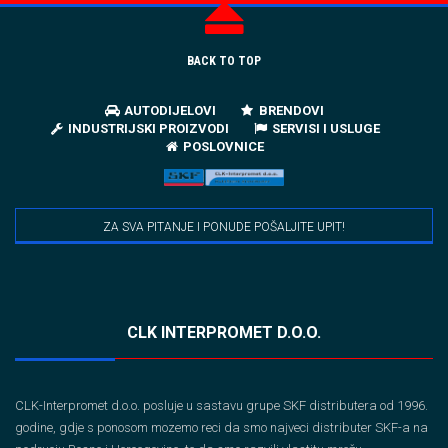
BACK TO TOP
AUTODIJELOVI
BRENDOVI
INDUSTRIJSKI PROIZVODI
SERVISI I USLUGE
POSLOVNICE
ZA SVA PITANJE I PONUDE POŠALJITE UPIT!
CLK INTERPROMET D.O.O.
CLK-Interpromet d.o.o. posluje u sastavu grupe SKF distributera od 1996.
godine, gdje s ponosom mozemo reci da smo najveci distributer SKF-a na