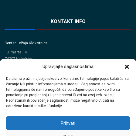
KONTAKT INFO
Centar Ležaja Klokotnica
10. marta 14
74207 Klokotnica
Upravljajte saglasnostima
Tel/Fax
Da bismo pružili najbolje iskustvo, koristimo tehnologije poput kolačića za
+387 35 720 560 (Tel)
čuvanje i/ili pristup informacijama o uređaju. Saglasnost sa ovim
+387 35 720 414 (Fax)
tehnologijama će nam omogućiti da obrađujemo podatke kao što su
ponašanje pri pregledanju ili jedinstveni ID-ovi na ovoj veb lokaciji.
Email
Nepristanak ili povlačenje saglasnosti može negativno uticati na
određene karakteristike i funkcije.
info@clkinterpromet.com
prodaja@clkinterpromet.com
Prihvati