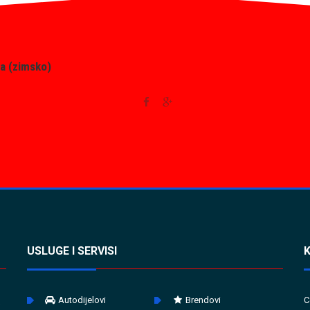
a (zimsko)
USLUGE I SERVISI
Autodijelovi
Brendovi
C
a