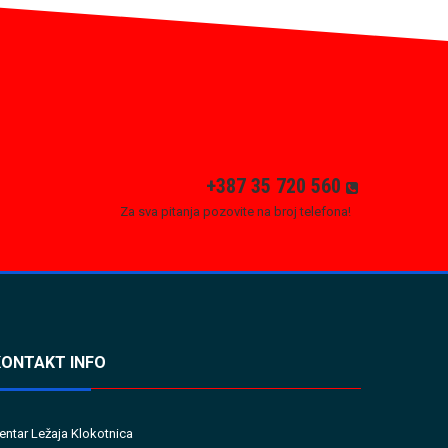
+387 35 720 560
Za sva pitanja pozovite na broj telefona!
KONTAKT INFO
entar Ležaja Klokotnica