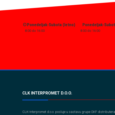
Ponedeljak-Subota (letno)
Ponedeljak-Subot
8:00 do 16:00
8:00 do 16:00
CLK INTERPROMET D.O.O.
CLK-Interpromet d.o.o. posluje u sastavu grupe SKF distributer