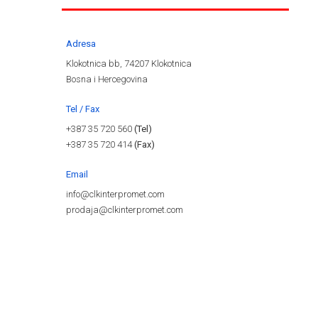
Adresa
Klokotnica bb, 74207 Klokotnica
Bosna i Hercegovina
Tel / Fax
+387 35 720 560
(Tel)
+387 35 720 414
(Fax)
Email
info@clkinterpromet.com
prodaja@clkinterpromet.com