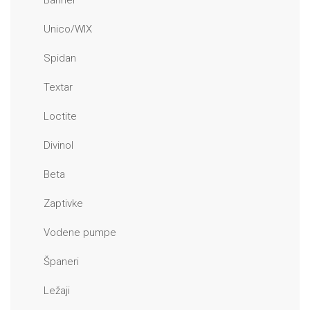
Banner
Unico/WIX
Spidan
Textar
Loctite
Divinol
Beta
Zaptivke
Vodene pumpe
Španeri
Ležaji