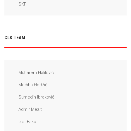
SKF
CLK TEAM
Muharem Halilović
Mediha Hodžić
Sumedin Ibraković
Admir Mezit
Izet Fako