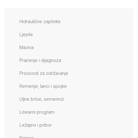
Hidraulične zaptivke
Ljepila
Maziva
Praćenje i dijagnoza
Proizvodi za održavanje
Remenje, lanci i spojke
Uljne brtve, semerinzi
Linearni program
Ležajevi i pribor