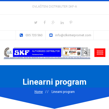
OVLAŠTENI DISTRIBUTER SKF-A
035 720 560
info@clkinterpromet.com
Linearni program
Home
Linearni program