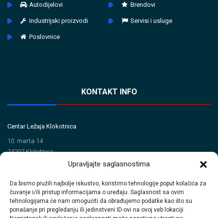
Autodijelovi
Brendovi
Industrijski proizvodi
Servisi i usluge
Poslovnice
KONTAKT INFO
Centar Ležaja Klokotnica
10. marta 14
74207 Klokotnica
Upravljajte saglasnostima
Tel/Fax
Da bismo pružili najbolje iskustvo, koristimo tehnologije poput kolačića za
+387 35 720 560 (Tel)
čuvanje i/ili pristup informacijama o uređaju. Saglasnost sa ovim
+387 35 720 414 (Fax)
tehnologijama će nam omogućiti da obrađujemo podatke kao što su
ponašanje pri pregledanju ili jedinstveni ID-ovi na ovoj veb lokaciji.
Email