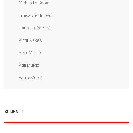
Mehrudin Šabić
Ernisa Sejdinović
Hanija Jašarević
Almir Kakeš
Amir Mujkić
Adil Mujkić
Faruk Mujkić
KLIJENTI