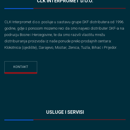
CLK INTERPROMET D.O.O.
CLK-Interpromet d.o.o. posluje u sastavu grupe SKF distributera od 1996.
godine, gdje s ponosom mozemo reci da smo najveci distributer SKF-a na
podrucju Bosne i Hercegovine, te da smo razvili vlastitu mrežu
distribuiranja proizvoda iz naše ponude preko prodajnih centara:
Klokotnica (sjedište), Sarajevo, Mostar, Zenica, Tuzla, Bihaċ i Prijedor.
KONTAKT
USLUGE I SERVISI