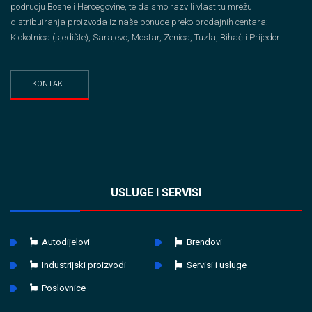
podrucju Bosne i Hercegovine, te da smo razvili vlastitu mrežu
distribuiranja proizvoda iz naše ponude preko prodajnih centara:
Klokotnica (sjedište), Sarajevo, Mostar, Zenica, Tuzla, Bihaċ i Prijedor.
KONTAKT
USLUGE I SERVISI
Autodijelovi
Brendovi
Industrijski proizvodi
Servisi i usluge
Poslovnice