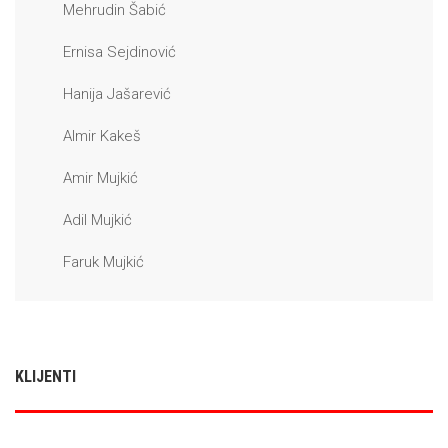
Mehrudin Šabić
Ernisa Sejdinović
Hanija Jašarević
Almir Kakeš
Amir Mujkić
Adil Mujkić
Faruk Mujkić
KLIJENTI