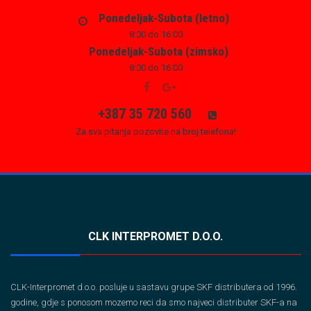
Ponedeljak-Subota (letno)
8:00 do 16:00
Ponedeljak-Subota (zimsko)
8:00 do 16:00
+387 35 720 560
Za sva pitanja pozovite na broj telefona!
CLK INTERPROMET D.O.O.
CLK-Interpromet d.o.o. posluje u sastavu grupe SKF distributera od 1996.
godine, gdje s ponosom mozemo reci da smo najveci distributer SKF-a na