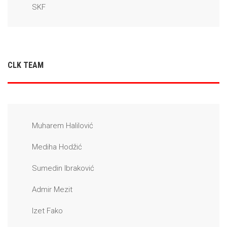
SKF
CLK TEAM
Muharem Halilović
Mediha Hodžić
Sumedin Ibraković
Admir Mezit
Izet Fako