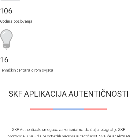
106
Godina poslovanja
16
Tehničkih centara đirom svijeta
SKF APLIKACIJA AUTENTIČNOSTI
SKF Authenticate omogućava korisnicima da šalju fotografije SKF
proizvoda u SKF da bi potvrdili njegovu autentičnost. SKF će analizirati