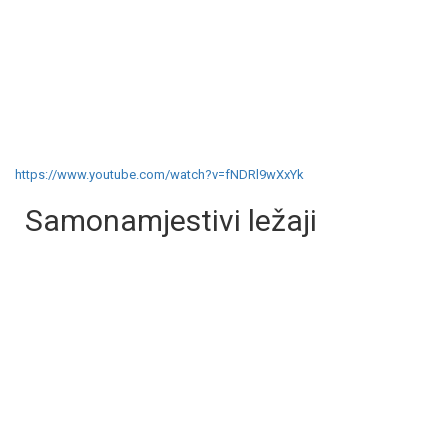
https://www.youtube.com/watch?v=fNDRl9wXxYk
Samonamjestivi ležaji