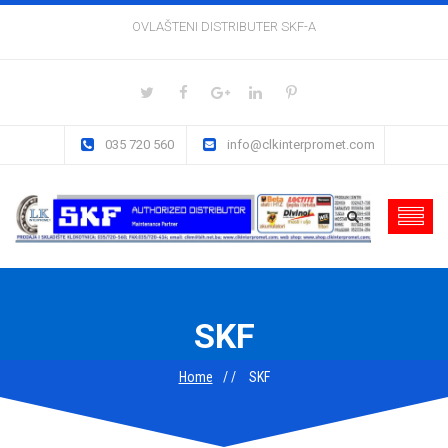
OVLAŠTENI DISTRIBUTER SKF-A
035 720 560
info@clkinterpromet.com
SKF
Home
SKF