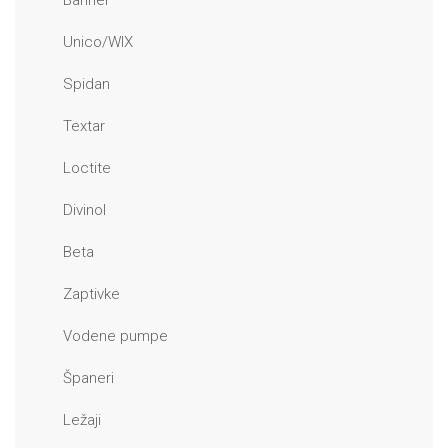
Banner
Unico/WIX
Spidan
Textar
Loctite
Divinol
Beta
Zaptivke
Vodene pumpe
Španeri
Ležaji