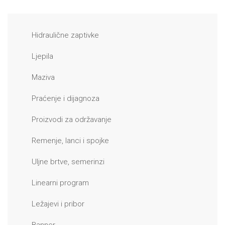
Hidraulične zaptivke
Ljepila
Maziva
Praćenje i dijagnoza
Proizvodi za održavanje
Remenje, lanci i spojke
Uljne brtve, semerinzi
Linearni program
Ležajevi i pribor