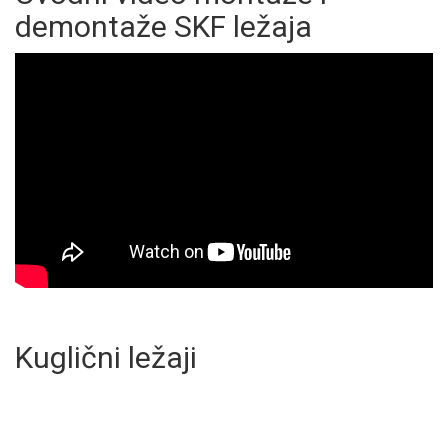
demontaže SKF ležaja
Kuglični ležaji