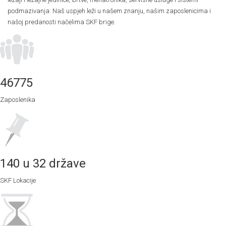
podmazivanja. Naš uspjeh leži u našem znanju, našim zaposlenicima i
našoj predanosti načelima SKF brige.
46775
Zaposlenika
140 u 32 države
SKF Lokacije