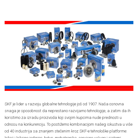
SKF je lider u razvoju globalne tehnologije još od 1907. Naša osnovna
snaga je sposobnost da neprestano razvijamo tehnologije, a zatim da ih
koristimo za izradu proizvoda koji svojim kupcima nude prednosti u
odnosu na konkurenciju. To postižemo kombinacijom našeg iskustva u više
od 40 industrija sa znanjem stečenim kroz SKF-e tehnološke platforme:
ležaji i ležajne jedinice, brtve, mehatronika, servisne usluge i sistemi