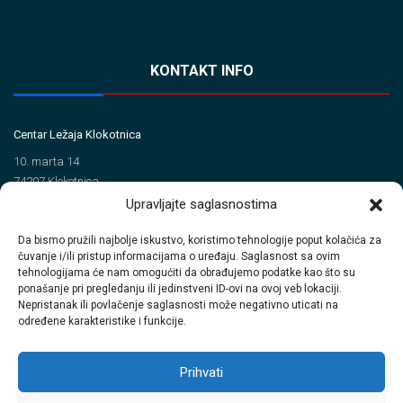
KONTAKT INFO
Centar Ležaja Klokotnica
10. marta 14
74207 Klokotnica
Upravljajte saglasnostima
Tel/Fax
Da bismo pružili najbolje iskustvo, koristimo tehnologije poput kolačića za
+387 35 720 560 (Tel)
čuvanje i/ili pristup informacijama o uređaju. Saglasnost sa ovim
+387 35 720 414 (Fax)
tehnologijama će nam omogućiti da obrađujemo podatke kao što su
ponašanje pri pregledanju ili jedinstveni ID-ovi na ovoj veb lokaciji.
Email
Nepristanak ili povlačenje saglasnosti može negativno uticati na
određene karakteristike i funkcije.
info@clkinterpromet.com
prodaja@clkinterpromet.com
Prihvati