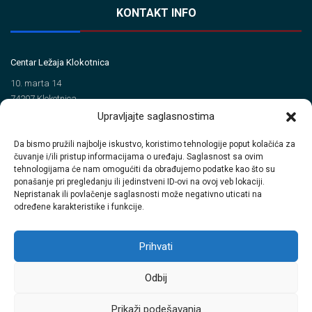
KONTAKT INFO
Centar Ležaja Klokotnica
10. marta 14
74207 Klokotnica
Upravljajte saglasnostima
Tel/Fax
Da bismo pružili najbolje iskustvo, koristimo tehnologije poput kolačića za
+387 35 720 560 (Tel)
čuvanje i/ili pristup informacijama o uređaju. Saglasnost sa ovim
+387 35 720 414 (Fax)
tehnologijama će nam omogućiti da obrađujemo podatke kao što su
ponašanje pri pregledanju ili jedinstveni ID-ovi na ovoj veb lokaciji.
Email
Nepristanak ili povlačenje saglasnosti može negativno uticati na
određene karakteristike i funkcije.
info@clkinterpromet.com
prodaja@clkinterpromet.com
Prihvati
Odbij
© Copyrights 2018
CLK Interpromet.
All Rights Reserved.
Dizajnirano sa
Prikaži podešavanja