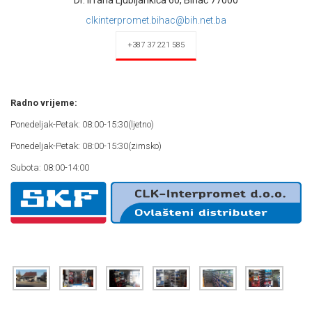
Dr. Irfana Ljubijankića 60, Bihać 77000
clkinterpromet.bihac@bih.net.ba
+387 37 221 585
Radno vrijeme:
Ponedeljak-Petak: 08:00-15:30(ljetno)
Ponedeljak-Petak: 08:00-15:30(zimsko)
Subota: 08:00-14:00