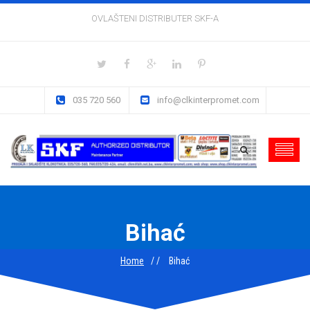
OVLAŠTENI DISTRIBUTER SKF-A
035 720 560
info@clkinterpromet.com
Bihać
Home
Bihać