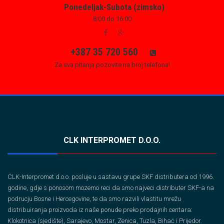
Ponedeljak-Subota (zimsko)
8:00 do 16:00
+387 35 720 560
Za sva pitanja pozovite na broj telefona!
CLK INTERPROMET D.O.O.
CLK-Interpromet d.o.o. posluje u sastavu grupe SKF distributera od 1996.
godine, gdje s ponosom mozemo reci da smo najveci distributer SKF-a na
podrucju Bosne i Hercegovine, te da smo razvili vlastitu mrežu
distribuiranja proizvoda iz naše ponude preko prodajnih centara:
Klokotnica (sjedište), Sarajevo, Mostar, Zenica, Tuzla, Bihaċ i Prijedor.