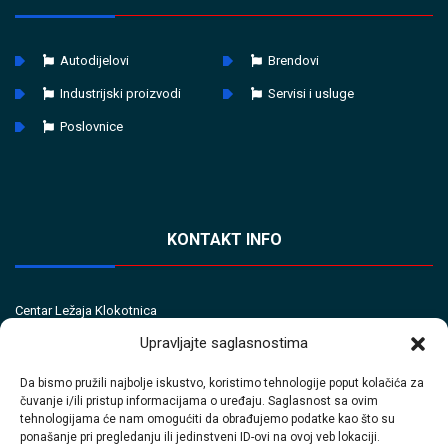
Autodijelovi
Brendovi
Industrijski proizvodi
Servisi i usluge
Poslovnice
KONTAKT INFO
Centar Ležaja Klokotnica
10. marta 14
Upravljajte saglasnostima
74207 Klokotnica
Da bismo pružili najbolje iskustvo, koristimo tehnologije poput kolačića za
čuvanje i/ili pristup informacijama o uređaju. Saglasnost sa ovim
Tel/Fax
tehnologijama će nam omogućiti da obrađujemo podatke kao što su
+387 35 720 560 (Tel)
ponašanje pri pregledanju ili jedinstveni ID-ovi na ovoj veb lokaciji.