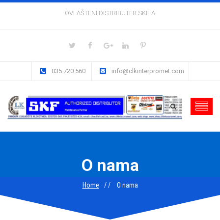
OVLAŠTENI DISTRIBUTER SKF-A
035 720 560
info@clkinterpromet.com
O nama
Home
O nama