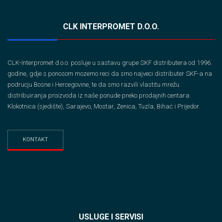
CLK INTERPROMET D.O.O.
CLK-Interpromet d.o.o. posluje u sastavu grupe SKF distributera od 1996.
godine, gdje s ponosom mozemo reci da smo najveci distributer SKF-a na
podrucju Bosne i Hercegovine, te da smo razvili vlastitu mrežu
distribuiranja proizvoda iz naše ponude preko prodajnih centara:
Klokotnica (sjedište), Sarajevo, Mostar, Zenica, Tuzla, Bihaċ i Prijedor.
KONTAKT
USLUGE I SERVISI