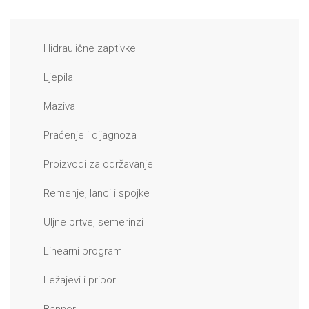
Hidraulične zaptivke
Ljepila
Maziva
Praćenje i dijagnoza
Proizvodi za održavanje
Remenje, lanci i spojke
Uljne brtve, semerinzi
Linearni program
Ležajevi i pribor