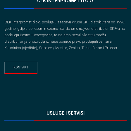
CLK INTERPROMET D.O.O.
CLK-Interpromet d.o.o. posluje u sastavu grupe SKF distributera od 1996.
godine, gdje s ponosom mozemo reci da smo najveci distributer SKF-a na
podrucju Bosne i Hercegovine, te da smo razvili vlastitu mrežu
distribuiranja proizvoda iz naše ponude preko prodajnih centara:
Klokotnica (sjedište), Sarajevo, Mostar, Zenica, Tuzla, Bihaċ i Prijedor.
KONTAKT
USLUGE I SERVISI