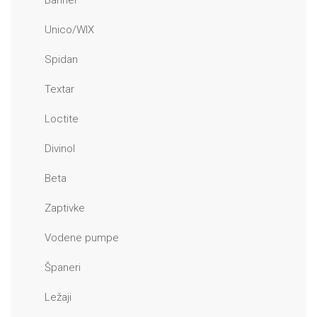
Banner
Unico/WIX
Spidan
Textar
Loctite
Divinol
Beta
Zaptivke
Vodene pumpe
Španeri
Ležaji