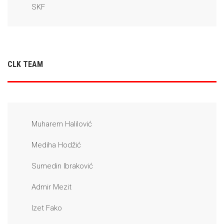
SKF
CLK TEAM
Muharem Halilović
Mediha Hodžić
Sumedin Ibraković
Admir Mezit
Izet Fako