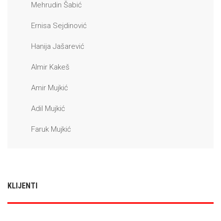
Mehrudin Šabić
Ernisa Sejdinović
Hanija Jašarević
Almir Kakeš
Amir Mujkić
Adil Mujkić
Faruk Mujkić
KLIJENTI