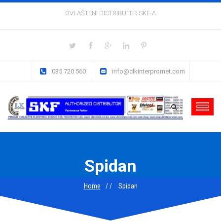
OVLAŠTENI DISTRIBUTER SKF-A
035 720 560
info@clkinterpromet.com
Spidan
Home
Spidan