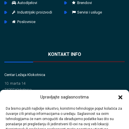
Autodijelovi
Brendovi
Industrijski proizvodi
Servisi i usluge
Poslovnice
KONTAKT INFO
Centar Ležaja Klokotnica
10. marta 14
74207 Klokotnica
Upravljajte saglasnostima
Tel/Fax
Da bismo pružili najbolje iskustvo, koristimo tehnologije poput kolačića za
+387 35 720 560 (Tel)
čuvanje i/ili pristup informacijama o uređaju. Saglasnost sa ovim
+387 35 720 414 (Fax)
tehnologijama će nam omogućiti da obrađujemo podatke kao što su
ponašanje pri pregledanju ili jedinstveni ID-ovi na ovoj veb lokaciji.
Email