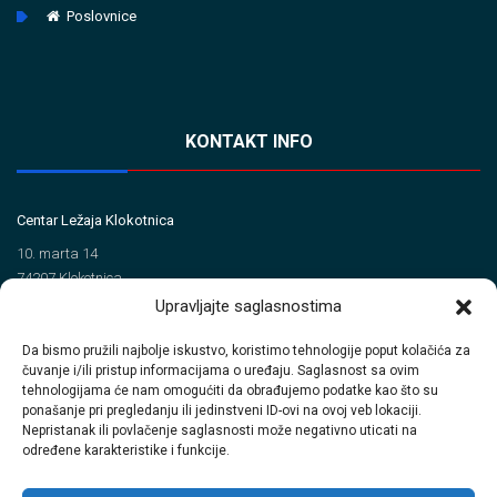
Poslovnice
KONTAKT INFO
Centar Ležaja Klokotnica
10. marta 14
74207 Klokotnica
Upravljajte saglasnostima
Tel/Fax
Da bismo pružili najbolje iskustvo, koristimo tehnologije poput kolačića za
+387 35 720 560 (Tel)
čuvanje i/ili pristup informacijama o uređaju. Saglasnost sa ovim
+387 35 720 414 (Fax)
tehnologijama će nam omogućiti da obrađujemo podatke kao što su
ponašanje pri pregledanju ili jedinstveni ID-ovi na ovoj veb lokaciji.
Email
Nepristanak ili povlačenje saglasnosti može negativno uticati na
određene karakteristike i funkcije.
info@clkinterpromet.com
prodaja@clkinterpromet.com