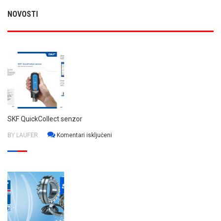
NOVOSTI
SKF QuickCollect senzor
za
BY LAUFER
Komentari isključeni
SKF
QuickCollect
senzor