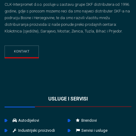
CLK-Interpromet d.o.o. posluje u sastavu grupe SKF distributera od 1996.
godine, gdje s ponosom mozemo reci da smo najveci distributer SKF-a na
podrucju Bosne i Hercegovine, te da smo razvili vlastitu mrežu
distribuiranja proizvoda iz naše ponude preko prodajnih centara:
Klokotnica (sjedište), Sarajevo, Mostar, Zenica, Tuzla, Bihaċ i Prijedor.
KONTAKT
USLUGE I SERVISI
Autodijelovi
Brendovi
Industrijski proizvodi
Servisi i usluge