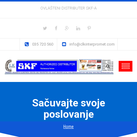
OVLAŠTENI DISTRIBUTER SKF-A
035 720 560
info@clkinterpromet.com
Sačuvajte svoje
poslovanje
Home