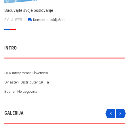
Sačuvajte svoje poslovanje
za
BY LAUFER
Komentari isključeni
Sačuvajte
svoje
poslovanje
INTRO
CLK Interpromet Klokotnica
Ovlašteni Distributer SKF-a
Bosna i Hercegovina
GALERIJA