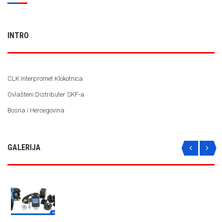
svoje
poslovanje
INTRO
CLK Interpromet Klokotnica
Ovlašteni Distributer SKF-a
Bosna i Hercegovina
GALERIJA