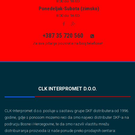
8:00 do 16:00
Ponedeljak-Subota (zimsko)
8:00 do 16:00
+387 35 720 560
Za sva pitanja pozovite na broj telefona!
CLK INTERPROMET D.O.O.
CLK-Interpromet d.o.o. posluje u sastavu grupe SKF distributera od 1996.
godine, gdje s ponosom mozemo reci da smo najveci distributer SKF-a na
podrucju Bosne i Hercegovine, te da smo razvili vlastitu mrežu
distribuiranja proizvoda iz naše ponude preko prodajnih centara: