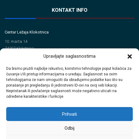
KONTAKT INFO
Centar Ležaja Klokotnica
10. marta 14
74207 Klokotnica
Upravljajte saglasnostima
Tel/Fax
Da bismo pružili najbolje iskustvo, koristimo tehnologije poput kolačića za
+387 35 720 560 (Tel)
čuvanje i/ili pristup informacijama o uređaju. Saglasnost sa ovim
+387 35 720 414 (Fax)
tehnologijama će nam omogućiti da obrađujemo podatke kao što su
ponašanje pri pregledanju ili jedinstveni ID-ovi na ovoj veb lokaciji.
Email
Nepristanak ili povlačenje saglasnosti može negativno uticati na
određene karakteristike i funkcije.
info@clkinterpromet.com
prodaja@clkinterpromet.com
Prihvati
Odbij