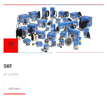
25
JAN
SKF
BY LAUFER
VIŠE INFO