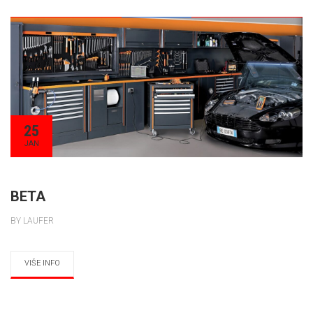
25
JAN
BETA
BY LAUFER
VIŠE INFO