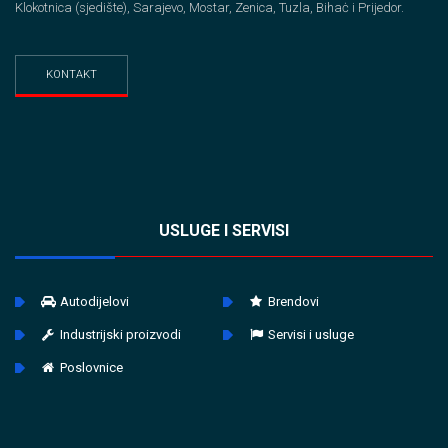
Klokotnica (sjedište), Sarajevo, Mostar, Zenica, Tuzla, Bihaċ i Prijedor.
KONTAKT
USLUGE I SERVISI
Autodijelovi
Brendovi
Industrijski proizvodi
Servisi i usluge
Poslovnice