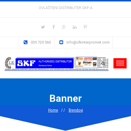
OVLAŠTENI DISTRIBUTER SKF-A
035 720 560
info@clkinterpromet.com
Banner
Home
Brendovi