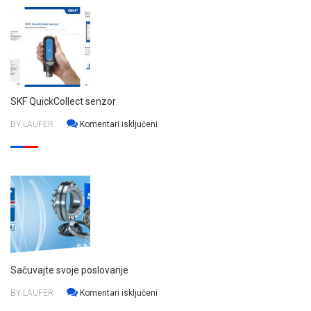
SKF QuickCollect senzor
za
BY LAUFER
Komentari isključeni
SKF
QuickCollect
senzor
Sačuvajte svoje poslovanje
za
BY LAUFER
Komentari isključeni
Sačuvajte