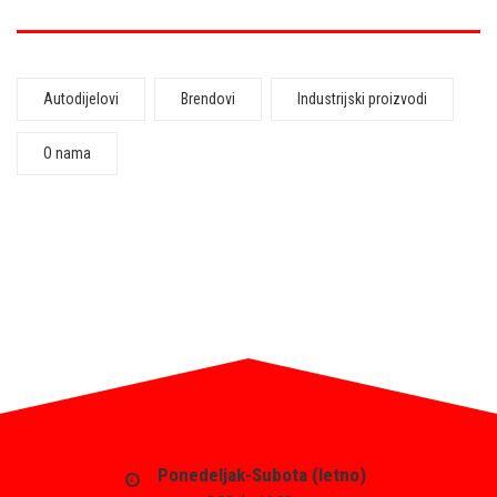
Autodijelovi
Brendovi
Industrijski proizvodi
O nama
Ponedeljak-Subota (letno)