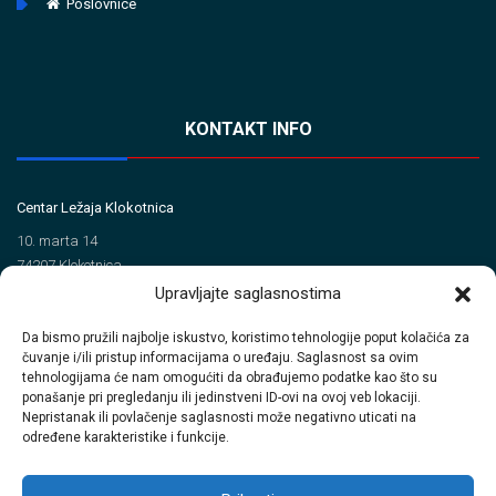
Poslovnice
KONTAKT INFO
Centar Ležaja Klokotnica
10. marta 14
74207 Klokotnica
Upravljajte saglasnostima
Tel/Fax
Da bismo pružili najbolje iskustvo, koristimo tehnologije poput kolačića za
+387 35 720 560 (Tel)
čuvanje i/ili pristup informacijama o uređaju. Saglasnost sa ovim
+387 35 720 414 (Fax)
tehnologijama će nam omogućiti da obrađujemo podatke kao što su
ponašanje pri pregledanju ili jedinstveni ID-ovi na ovoj veb lokaciji.
Email
Nepristanak ili povlačenje saglasnosti može negativno uticati na
određene karakteristike i funkcije.
info@clkinterpromet.com
prodaja@clkinterpromet.com