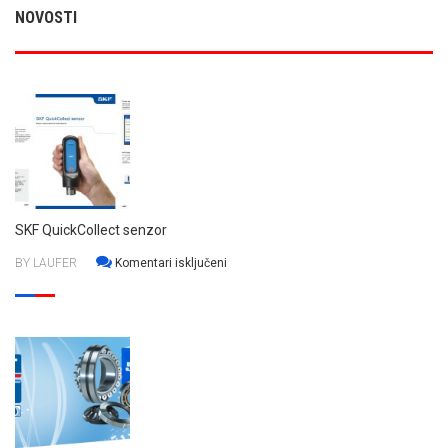
NOVOSTI
SKF QuickCollect senzor
za
BY LAUFER
Komentari isključeni
SKF
QuickCollect
senzor