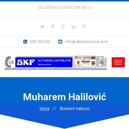
OVLAŠTENI DISTRIBUTER SKF-A
035 720 560
info@clkinterpromet.com
Muharem Halilović
Home
Muharem Halilović