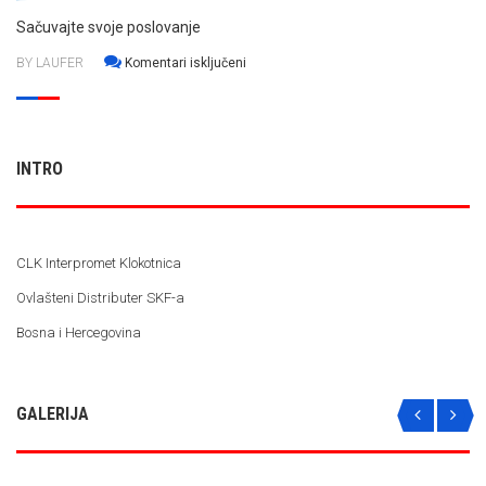
Sačuvajte svoje poslovanje
za
BY LAUFER
Komentari isključeni
Sačuvajte
svoje
poslovanje
INTRO
CLK Interpromet Klokotnica
Ovlašteni Distributer SKF-a
Bosna i Hercegovina
GALERIJA