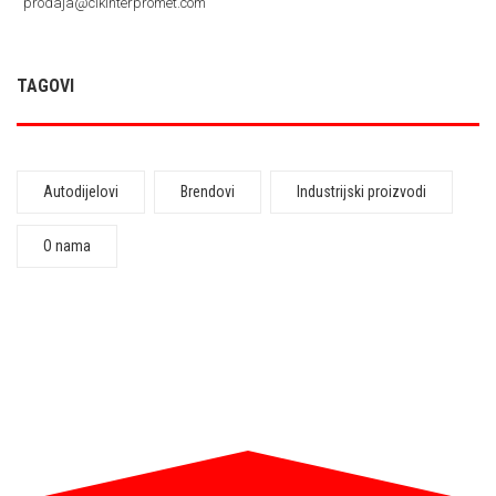
prodaja@clkinterpromet.com
TAGOVI
Autodijelovi
Brendovi
Industrijski proizvodi
O nama