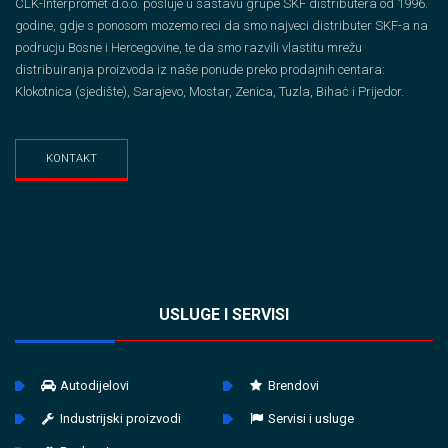
CLK-Interpromet d.o.o. posluje u sastavu grupe SKF distributera od 1996.
godine, gdje s ponosom mozemo reci da smo najveci distributer SKF-a na
podrucju Bosne i Hercegovine, te da smo razvili vlastitu mrežu
distribuiranja proizvoda iz naše ponude preko prodajnih centara:
Klokotnica (sjedište), Sarajevo, Mostar, Zenica, Tuzla, Bihaċ i Prijedor.
KONTAKT
USLUGE I SERVISI
Autodijelovi
Brendovi
Industrijski proizvodi
Servisi i usluge