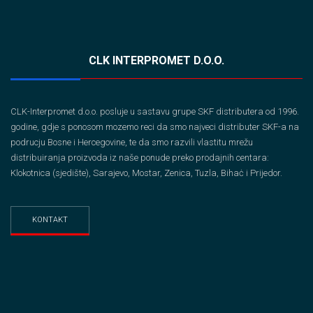
CLK INTERPROMET D.O.O.
CLK-Interpromet d.o.o. posluje u sastavu grupe SKF distributera od 1996.
godine, gdje s ponosom mozemo reci da smo najveci distributer SKF-a na
podrucju Bosne i Hercegovine, te da smo razvili vlastitu mrežu
distribuiranja proizvoda iz naše ponude preko prodajnih centara:
Klokotnica (sjedište), Sarajevo, Mostar, Zenica, Tuzla, Bihaċ i Prijedor.
KONTAKT