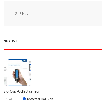
SKF Novosti
NOVOSTI
SKF QuickCollect senzor
za
BY LAUFER
Komentari isključeni
SKF