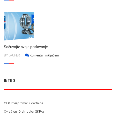
QuickCollect
senzor
Sačuvajte svoje poslovanje
za
BY LAUFER
Komentari isključeni
Sačuvajte
svoje
poslovanje
INTRO
CLK Interpromet Klokotnica
Ovlašteni Distributer SKF-a