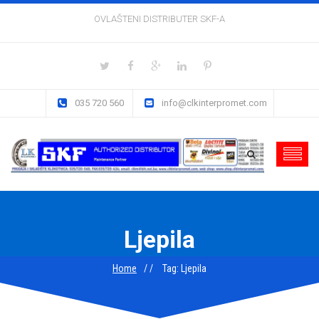
OVLAŠTENI DISTRIBUTER SKF-A
035 720 560
info@clkinterpromet.com
Ljepila
Home
Tag: Ljepila