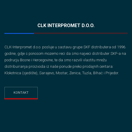
CLK INTERPROMET D.O.O.
CLK-Interpromet d.o.o. posluje u sastavu grupe SKF distributera od 1996.
godine, gdje s ponosom mozemo reci da smo najveci distributer SKF-a na
podrucju Bosne i Hercegovine, te da smo razvili vlastitu mrežu
distribuiranja proizvoda iz naše ponude preko prodajnih centara:
Klokotnica (sjedište), Sarajevo, Mostar, Zenica, Tuzla, Bihaċ i Prijedor.
KONTAKT