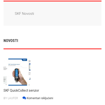
SKF Novosti
NOVOSTI
SKF QuickCollect senzor
za
BY LAUFER
Komentari isključeni
SKF