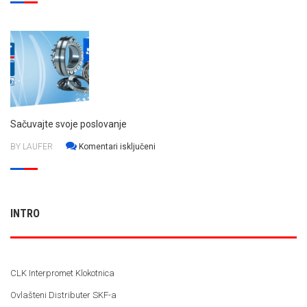
QuickCollect
senzor
Sačuvajte svoje poslovanje
za
BY LAUFER
Komentari isključeni
Sačuvajte
svoje
poslovanje
INTRO
CLK Interpromet Klokotnica
Ovlašteni Distributer SKF-a